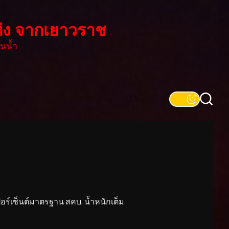
่ง จากเยาวราช
นน้ำ
์เซ็นต์มาตรฐาน สคบ. น้ำหนักเต็ม