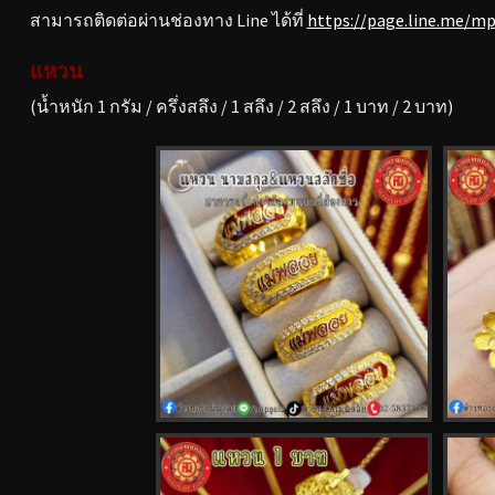
สามารถติดต่อผ่านช่องทาง Line ได้ที่
https://page.line.me/m
แหวน
(น้ำหนัก 1 กรัม / ครึ่งสลึง / 1 สลึง / 2 สลึง / 1 บาท / 2 บาท)