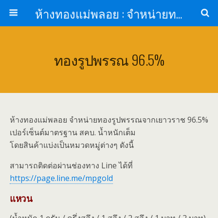
ห้างทองแม่พลอย : จำหน่ายทองรูปพรรณ ทองแท่ง จากเยาวราช รับเลี่ยมกรอบพระกันน้ำ
ทองรูปพรรณ 96.5%
ห้างทองแม่พลอย จำหน่ายทองรูปพรรณจากเยาวราช 96.5%
เปอร์เซ็นต์มาตรฐาน สคบ. น้ำหนักเต็ม
โดยสินค้าแบ่งเป็นหมวดหมู่ต่างๆ ดังนี้
สามารถติดต่อผ่านช่องทาง Line ได้ที่
https://page.line.me/mpgold
แหวน