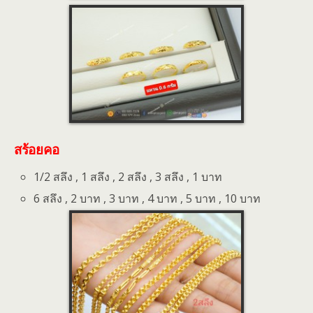
สร้อยคอ
1/2 สลึง , 1 สลึง , 2 สลึง , 3 สลึง , 1 บาท
6 สลึง , 2 บาท , 3 บาท , 4 บาท , 5 บาท , 10 บาท