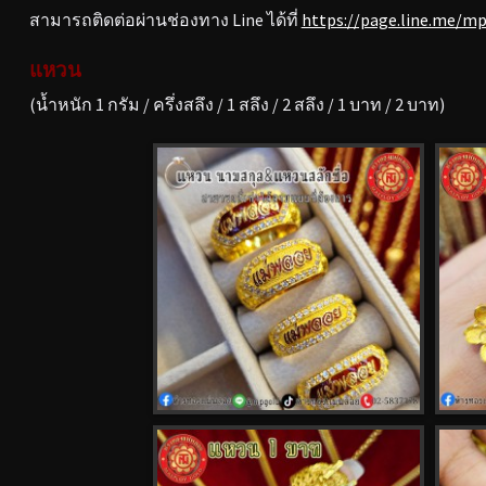
สามารถติดต่อผ่านช่องทาง Line ได้ที่
https://page.line.me/m
แหวน
(น้ำหนัก 1 กรัม / ครึ่งสลึง / 1 สลึง / 2 สลึง / 1 บาท / 2 บาท)