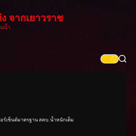
่ง จากเยาวราช
นน้ำ
์เซ็นต์มาตรฐาน สคบ. น้ำหนักเต็ม