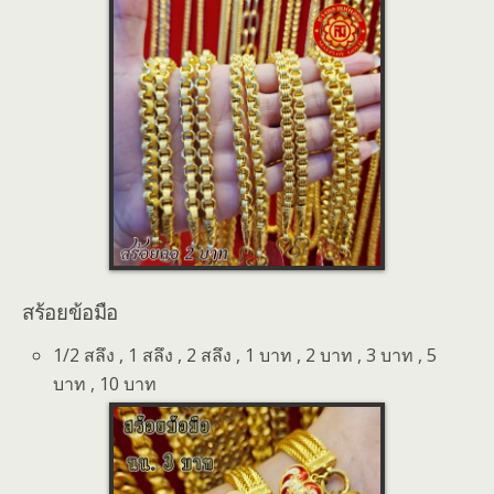
สร้อยข้อมือ
1/2 สลึง , 1 สลึง , 2 สลึง , 1 บาท , 2 บาท , 3 บาท , 5
บาท , 10 บาท