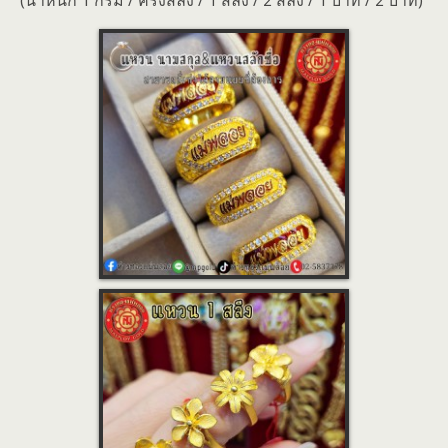
(น้ำหนัก 1 กรัม / ครึ่งสลึง / 1 สลึง / 2 สลึง / 1 บาท / 2 บาท)