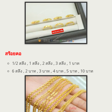
สร้อยคอ
1/2 สลึง , 1 สลึง , 2 สลึง , 3 สลึง , 1 บาท
6 สลึง , 2 บาท , 3 บาท , 4 บาท , 5 บาท , 10 บาท