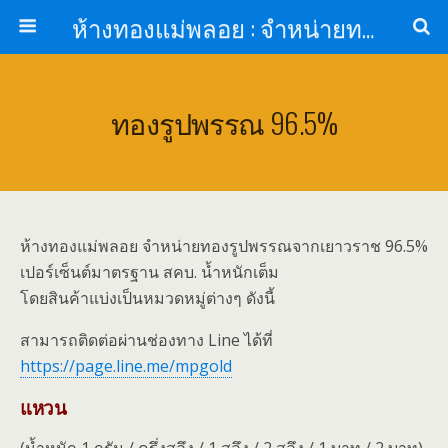
ห้างทองแม่พลอย : จำหน่ายทองรูปพรรณ ทองแท่ง จากเยาวราช รับเลี่ยมกรอบพระกันน้ำ
ทองรูปพรรณ 96.5%
ห้างทองแม่พลอย จำหน่ายทองรูปพรรณจากเยาวราช 96.5%
เปอร์เซ็นต์มาตรฐาน สคบ. น้ำหนักเต็ม
โดยสินค้าแบ่งเป็นหมวดหมู่ต่างๆ ดังนี้
สามารถติดต่อผ่านช่องทาง Line ได้ที่
https://page.line.me/mpgold
แหวน