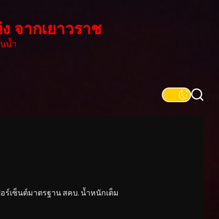
่ง จากเยาวราช
นน้ำ
์เซ็นต์มาตรฐาน สคบ. น้ำหนักเต็ม