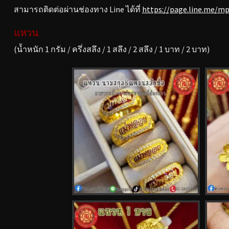
สามารถติดต่อผ่านช่องทาง Line ได้ที่
https://page.line.me/m
แหวน
(น้ำหนัก 1 กรัม / ครึ่งสลึง / 1 สลึง / 2 สลึง / 1 บาท / 2 บาท)