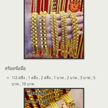
สร้อยข้อมือ
1/2 สลึง , 1 สลึง , 2 สลึง , 1 บาท , 2 บาท , 3 บาท , 5
บาท , 10 บาท