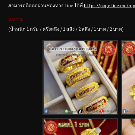
สามารถติดต่อผ่านช่องทาง Line ได้ที่
https://page.line.me/m
แหวน
(น้ำหนัก 1 กรัม / ครึ่งสลึง / 1 สลึง / 2 สลึง / 1 บาท / 2 บาท)