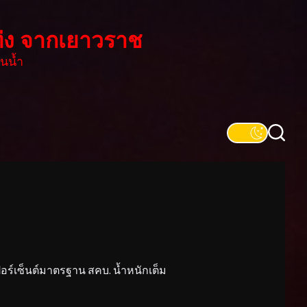
่ง จากเยาวราช
นน้ำ
์เซ็นต์มาตรฐาน สคบ. น้ำหนักเต็ม