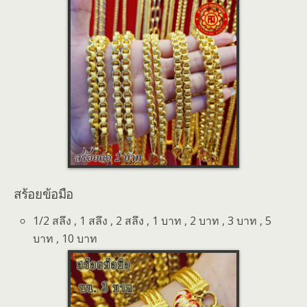
สร้อยข้อมือ
1/2 สลึง , 1 สลึง , 2 สลึง , 1 บาท , 2 บาท , 3 บาท , 5
บาท , 10 บาท