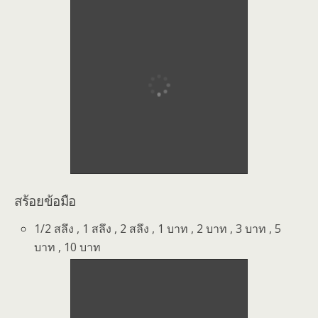
สร้อยข้อมือ
1/2 สลึง , 1 สลึง , 2 สลึง , 1 บาท , 2 บาท , 3 บาท , 5
บาท , 10 บาท