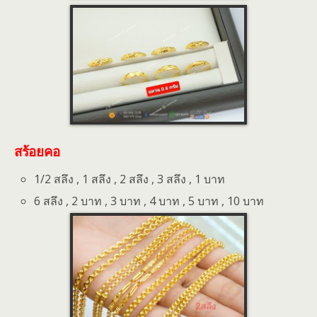
สร้อยคอ
1/2 สลึง , 1 สลึง , 2 สลึง , 3 สลึง , 1 บาท
6 สลึง , 2 บาท , 3 บาท , 4 บาท , 5 บาท , 10 บาท