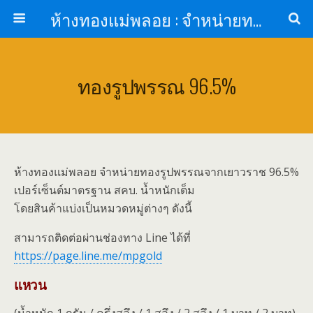
ห้างทองแม่พลอย : จำหน่ายทองรูปพรรณ ทองแท่ง จากเยาวราช รับเลี่ยมกรอบพระกันน้ำ
ทองรูปพรรณ 96.5%
ห้างทองแม่พลอย จำหน่ายทองรูปพรรณจากเยาวราช 96.5%
เปอร์เซ็นต์มาตรฐาน สคบ. น้ำหนักเต็ม
โดยสินค้าแบ่งเป็นหมวดหมู่ต่างๆ ดังนี้
สามารถติดต่อผ่านช่องทาง Line ได้ที่
https://page.line.me/mpgold
แหวน