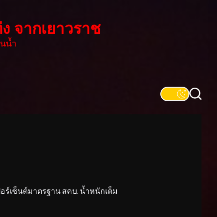
่ง จากเยาวราช
นน้ำ
์เซ็นต์มาตรฐาน สคบ. น้ำหนักเต็ม