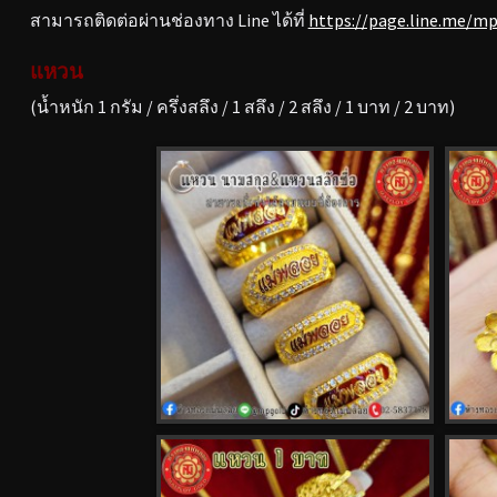
สามารถติดต่อผ่านช่องทาง Line ได้ที่
https://page.line.me/m
แหวน
(น้ำหนัก 1 กรัม / ครึ่งสลึง / 1 สลึง / 2 สลึง / 1 บาท / 2 บาท)