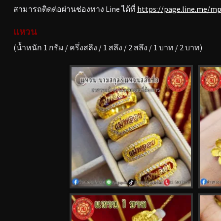
สามารถติดต่อผ่านช่องทาง Line ได้ที่
https://page.line.me/m
แหวน
(น้ำหนัก 1 กรัม / ครึ่งสลึง / 1 สลึง / 2 สลึง / 1 บาท / 2 บาท)