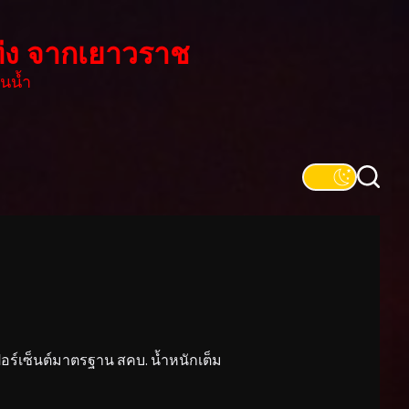
่ง จากเยาวราช
นน้ำ
์เซ็นต์มาตรฐาน สคบ. น้ำหนักเต็ม