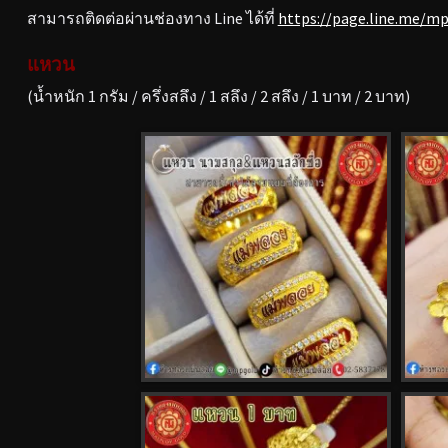
สามารถติดต่อผ่านช่องทาง Line ได้ที่
https://page.line.me/m
แหวน
(น้ำหนัก 1 กรัม / ครึ่งสลึง / 1 สลึง / 2 สลึง / 1 บาท / 2 บาท)