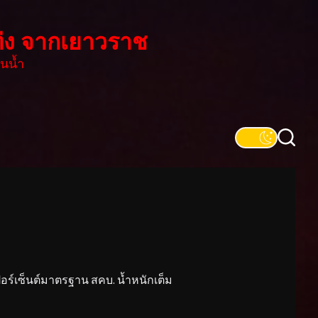
่ง จากเยาวราช
นน้ำ
์เซ็นต์มาตรฐาน สคบ. น้ำหนักเต็ม