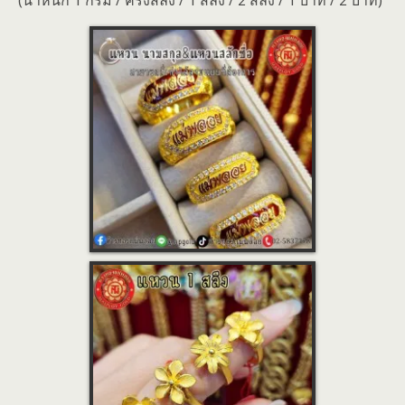
(น้ำหนัก 1 กรัม / ครึ่งสลึง / 1 สลึง / 2 สลึง / 1 บาท / 2 บาท)