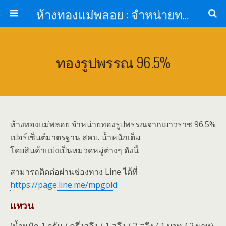
ห้างทองแม่พลอย : จำหน่ายทองรูปพรรณ ทองแท่ง จากเยาวราช รับเลี่ยมกรอบพระกันน้ำ
ทองรูปพรรณ 96.5%
ห้างทองแม่พลอย จำหน่ายทองรูปพรรณจากเยาวราช 96.5%
เปอร์เซ็นต์มาตรฐาน สคบ. น้ำหนักเต็ม
โดยสินค้าแบ่งเป็นหมวดหมู่ต่างๆ ดังนี้
สามารถติดต่อผ่านช่องทาง Line ได้ที่
https://page.line.me/mpgold
แหวน