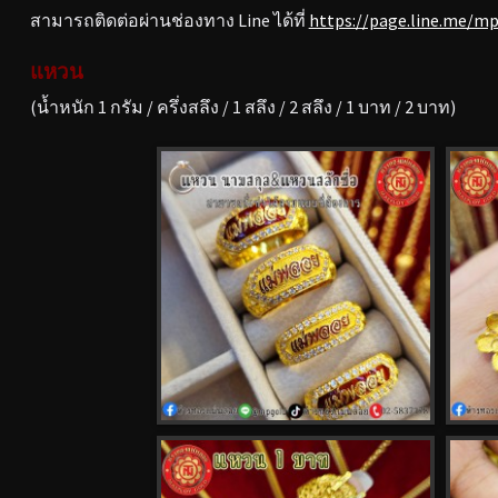
สามารถติดต่อผ่านช่องทาง Line ได้ที่
https://page.line.me/m
แหวน
(น้ำหนัก 1 กรัม / ครึ่งสลึง / 1 สลึง / 2 สลึง / 1 บาท / 2 บาท)