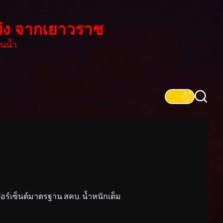
่ง จากเยาวราช
นน้ำ
์เซ็นต์มาตรฐาน สคบ. น้ำหนักเต็ม