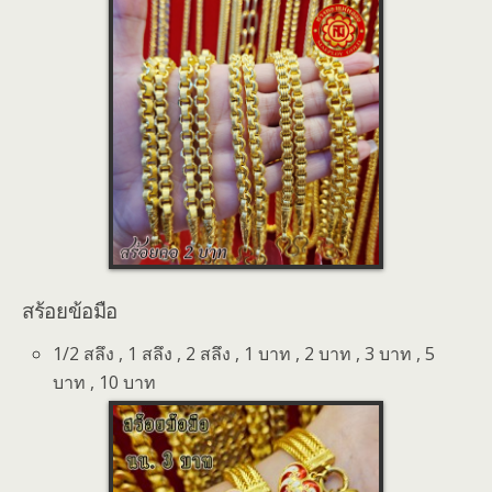
สร้อยข้อมือ
1/2 สลึง , 1 สลึง , 2 สลึง , 1 บาท , 2 บาท , 3 บาท , 5
บาท , 10 บาท