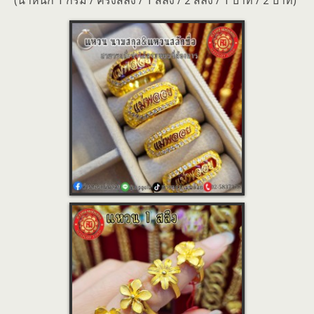
(น้ำหนัก 1 กรัม / ครึ่งสลึง / 1 สลึง / 2 สลึง / 1 บาท / 2 บาท)