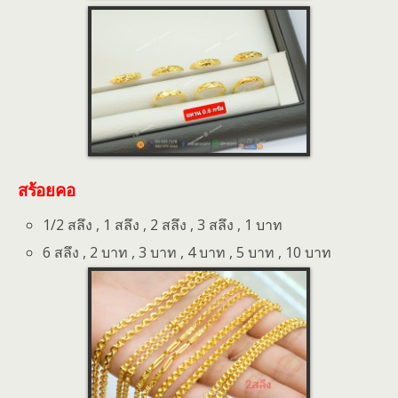
สร้อยคอ
1/2 สลึง , 1 สลึง , 2 สลึง , 3 สลึง , 1 บาท
6 สลึง , 2 บาท , 3 บาท , 4 บาท , 5 บาท , 10 บาท