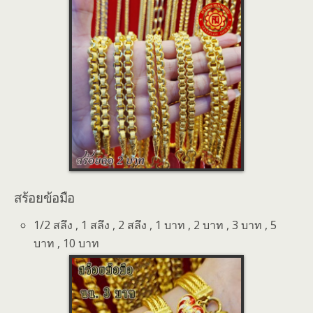
สร้อยข้อมือ
1/2 สลึง , 1 สลึง , 2 สลึง , 1 บาท , 2 บาท , 3 บาท , 5
บาท , 10 บาท