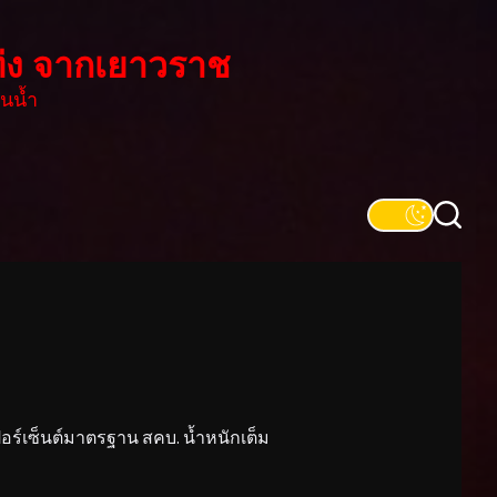
่ง จากเยาวราช
นน้ำ
์เซ็นต์มาตรฐาน สคบ. น้ำหนักเต็ม