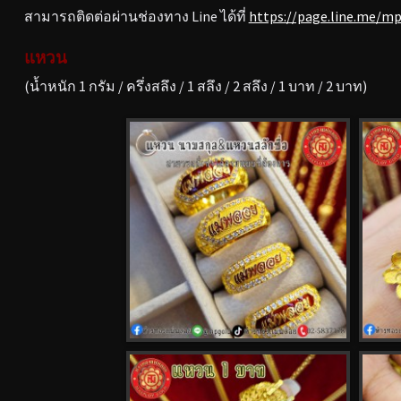
สามารถติดต่อผ่านช่องทาง Line ได้ที่
https://page.line.me/m
แหวน
(น้ำหนัก 1 กรัม / ครึ่งสลึง / 1 สลึง / 2 สลึง / 1 บาท / 2 บาท)