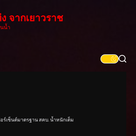
่ง จากเยาวราช
นน้ำ
์เซ็นต์มาตรฐาน สคบ. น้ำหนักเต็ม