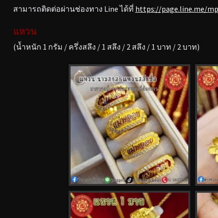
สามารถติดต่อผ่านช่องทาง Line ได้ที่
https://page.line.me/m
แหวน
(น้ำหนัก 1 กรัม / ครึ่งสลึง / 1 สลึง / 2 สลึง / 1 บาท / 2 บาท)