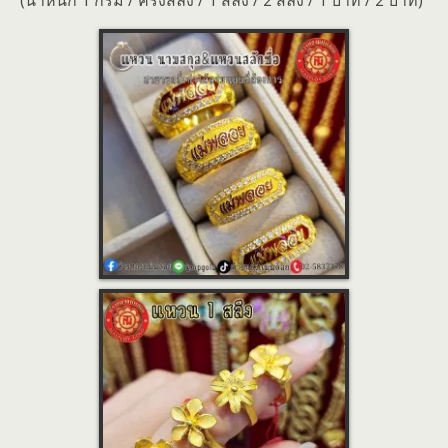
(น้ำหนัก 1 กรัม / ครึ่งสลึง / 1 สลึง / 2 สลึง / 1 บาท / 2 บาท)