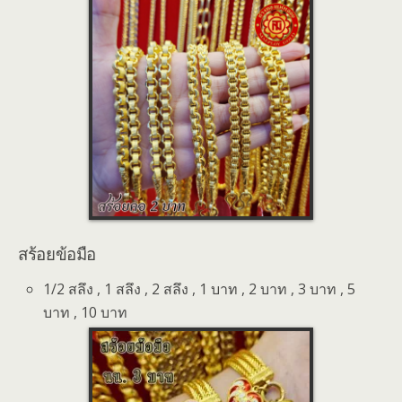
สร้อยข้อมือ
1/2 สลึง , 1 สลึง , 2 สลึง , 1 บาท , 2 บาท , 3 บาท , 5
บาท , 10 บาท