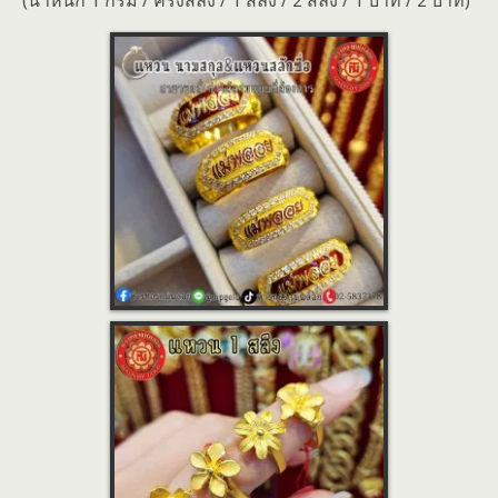
(น้ำหนัก 1 กรัม / ครึ่งสลึง / 1 สลึง / 2 สลึง / 1 บาท / 2 บาท)