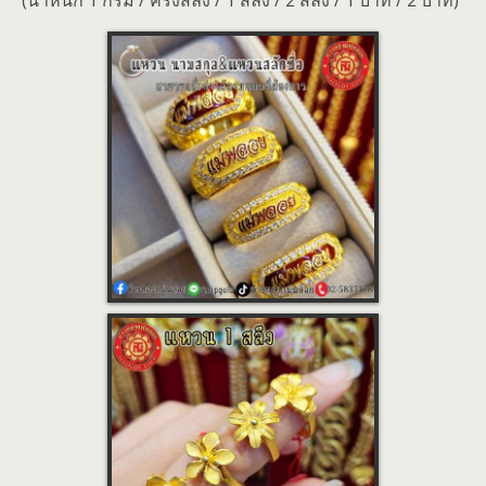
(น้ำหนัก 1 กรัม / ครึ่งสลึง / 1 สลึง / 2 สลึง / 1 บาท / 2 บาท)