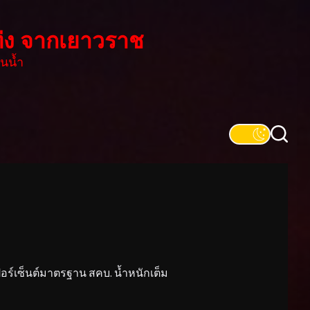
่ง จากเยาวราช
นน้ำ
์เซ็นต์มาตรฐาน สคบ. น้ำหนักเต็ม