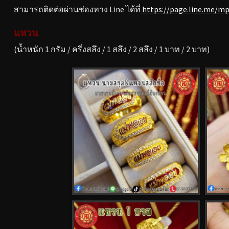
สามารถติดต่อผ่านช่องทาง Line ได้ที่
https://page.line.me/m
แหวน
(น้ำหนัก 1 กรัม / ครึ่งสลึง / 1 สลึง / 2 สลึง / 1 บาท / 2 บาท)