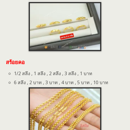
สร้อยคอ
1/2 สลึง , 1 สลึง , 2 สลึง , 3 สลึง , 1 บาท
6 สลึง , 2 บาท , 3 บาท , 4 บาท , 5 บาท , 10 บาท