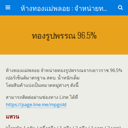
ห้างทองแม่พลอย : จำหน่ายทองรูปพรรณ ทองแท่ง จากเยาวราช รับเลี่ยมกรอบพระกันน้ำ
ทองรูปพรรณ 96.5%
ห้างทองแม่พลอย จำหน่ายทองรูปพรรณจากเยาวราช 96.5%
เปอร์เซ็นต์มาตรฐาน สคบ. น้ำหนักเต็ม
โดยสินค้าแบ่งเป็นหมวดหมู่ต่างๆ ดังนี้
สามารถติดต่อผ่านช่องทาง Line ได้ที่
https://page.line.me/mpgold
แหวน