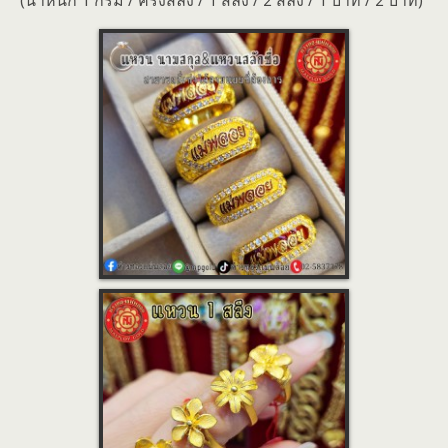
(น้ำหนัก 1 กรัม / ครึ่งสลึง / 1 สลึง / 2 สลึง / 1 บาท / 2 บาท)