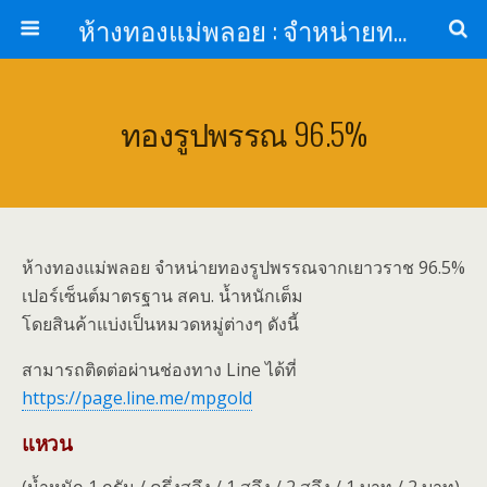
ห้างทองแม่พลอย : จำหน่ายทองรูปพรรณ ทองแท่ง จากเยาวราช รับเลี่ยมกรอบพระกันน้ำ
ทองรูปพรรณ 96.5%
ห้างทองแม่พลอย จำหน่ายทองรูปพรรณจากเยาวราช 96.5%
เปอร์เซ็นต์มาตรฐาน สคบ. น้ำหนักเต็ม
โดยสินค้าแบ่งเป็นหมวดหมู่ต่างๆ ดังนี้
สามารถติดต่อผ่านช่องทาง Line ได้ที่
https://page.line.me/mpgold
แหวน