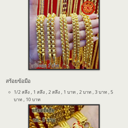
สร้อยข้อมือ
1/2 สลึง , 1 สลึง , 2 สลึง , 1 บาท , 2 บาท , 3 บาท , 5
บาท , 10 บาท