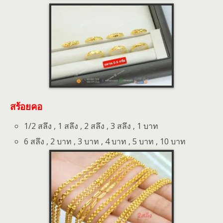
สร้อยคอ
1/2 สลึง , 1 สลึง , 2 สลึง , 3 สลึง , 1 บาท
6 สลึง , 2 บาท , 3 บาท , 4 บาท , 5 บาท , 10 บาท