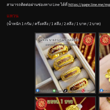
สามารถติดต่อผ่านช่องทาง Line ได้ที่
https://page.line.me/m
แหวน
(น้ำหนัก 1 กรัม / ครึ่งสลึง / 1 สลึง / 2 สลึง / 1 บาท / 2 บาท)