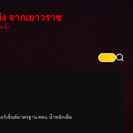
่ง จากเยาวราช
นน้ำ
์เซ็นต์มาตรฐาน สคบ. น้ำหนักเต็ม