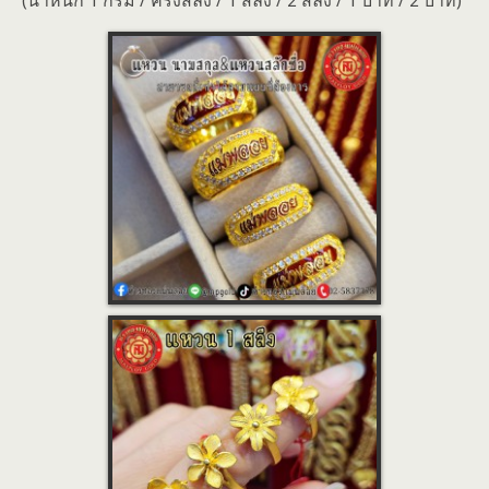
(น้ำหนัก 1 กรัม / ครึ่งสลึง / 1 สลึง / 2 สลึง / 1 บาท / 2 บาท)