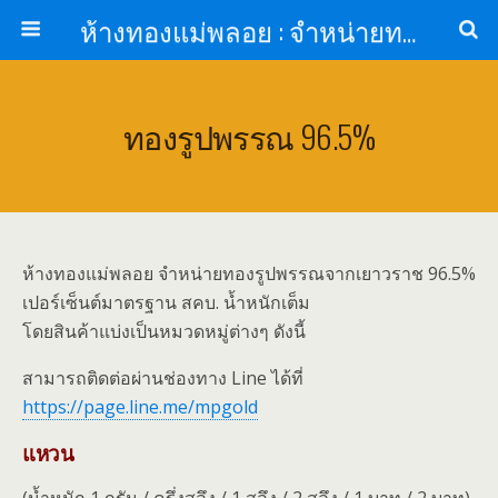
ห้างทองแม่พลอย : จำหน่ายทองรูปพรรณ ทองแท่ง จากเยาวราช รับเลี่ยมกรอบพระกันน้ำ
ทองรูปพรรณ 96.5%
ห้างทองแม่พลอย จำหน่ายทองรูปพรรณจากเยาวราช 96.5%
เปอร์เซ็นต์มาตรฐาน สคบ. น้ำหนักเต็ม
โดยสินค้าแบ่งเป็นหมวดหมู่ต่างๆ ดังนี้
สามารถติดต่อผ่านช่องทาง Line ได้ที่
https://page.line.me/mpgold
แหวน