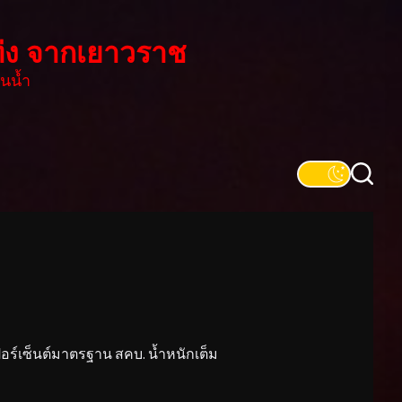
่ง จากเยาวราช
นน้ำ
์เซ็นต์มาตรฐาน สคบ. น้ำหนักเต็ม