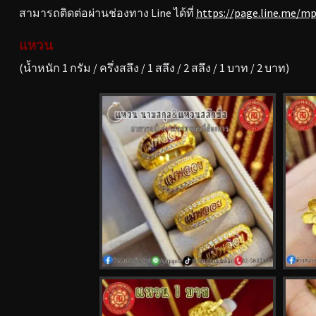
สามารถติดต่อผ่านช่องทาง Line ได้ที่
https://page.line.me/m
แหวน
(น้ำหนัก 1 กรัม / ครึ่งสลึง / 1 สลึง / 2 สลึง / 1 บาท / 2 บาท)