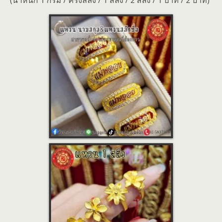
(น้ำหนัก 1 กรัม / ครึ่งสลึง / 1 สลึง / 2 สลึง / 1 บาท / 2 บาท)