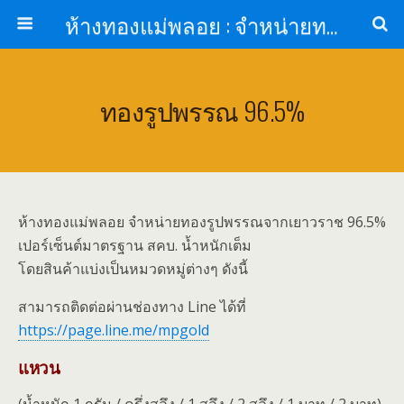
ห้างทองแม่พลอย : จำหน่ายทองรูปพรรณ ทองแท่ง จากเยาวราช รับเลี่ยมกรอบพระกันน้ำ
ทองรูปพรรณ 96.5%
ห้างทองแม่พลอย จำหน่ายทองรูปพรรณจากเยาวราช 96.5%
เปอร์เซ็นต์มาตรฐาน สคบ. น้ำหนักเต็ม
โดยสินค้าแบ่งเป็นหมวดหมู่ต่างๆ ดังนี้
สามารถติดต่อผ่านช่องทาง Line ได้ที่
https://page.line.me/mpgold
แหวน