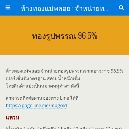
ห้างทองแม่พลอย : จำหน่ายทองรูปพรรณ ทองแท่ง จากเยาวราช รับเลี่ยมกรอบพระกันน้ำ
ทองรูปพรรณ 96.5%
ห้างทองแม่พลอย จำหน่ายทองรูปพรรณจากเยาวราช 96.5%
เปอร์เซ็นต์มาตรฐาน สคบ. น้ำหนักเต็ม
โดยสินค้าแบ่งเป็นหมวดหมู่ต่างๆ ดังนี้
สามารถติดต่อผ่านช่องทาง Line ได้ที่
https://page.line.me/mpgold
แหวน