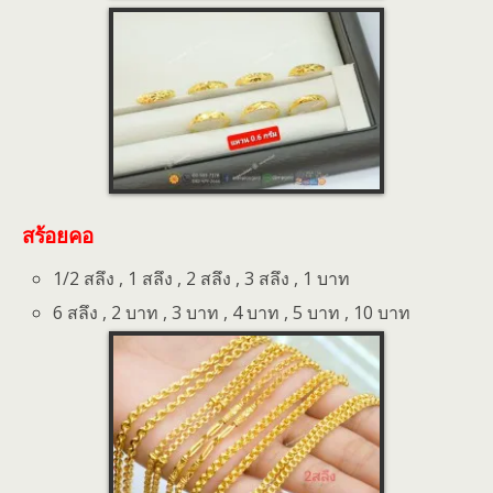
สร้อยคอ
1/2 สลึง , 1 สลึง , 2 สลึง , 3 สลึง , 1 บาท
6 สลึง , 2 บาท , 3 บาท , 4 บาท , 5 บาท , 10 บาท