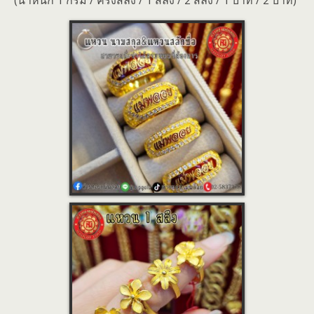
(น้ำหนัก 1 กรัม / ครึ่งสลึง / 1 สลึง / 2 สลึง / 1 บาท / 2 บาท)