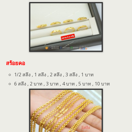
สร้อยคอ
1/2 สลึง , 1 สลึง , 2 สลึง , 3 สลึง , 1 บาท
6 สลึง , 2 บาท , 3 บาท , 4 บาท , 5 บาท , 10 บาท