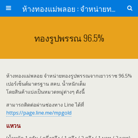
ห้างทองแม่พลอย : จำหน่ายทองรูปพรรณ ทองแท่ง จากเยาวราช รับเลี่ยมกรอบพระกันน้ำ
ทองรูปพรรณ 96.5%
ห้างทองแม่พลอย จำหน่ายทองรูปพรรณจากเยาวราช 96.5%
เปอร์เซ็นต์มาตรฐาน สคบ. น้ำหนักเต็ม
โดยสินค้าแบ่งเป็นหมวดหมู่ต่างๆ ดังนี้
สามารถติดต่อผ่านช่องทาง Line ได้ที่
https://page.line.me/mpgold
แหวน