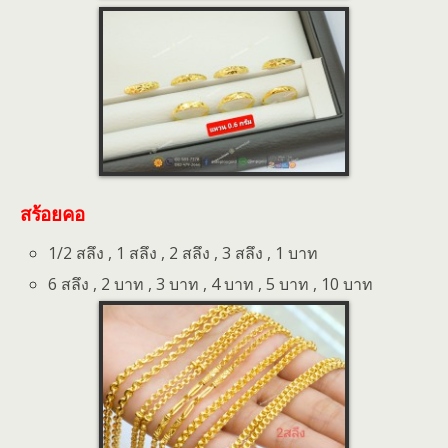
สร้อยคอ
1/2 สลึง , 1 สลึง , 2 สลึง , 3 สลึง , 1 บาท
6 สลึง , 2 บาท , 3 บาท , 4 บาท , 5 บาท , 10 บาท