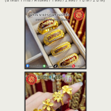
(น้ำหนัก 1 กรัม / ครึ่งสลึง / 1 สลึง / 2 สลึง / 1 บาท / 2 บาท)