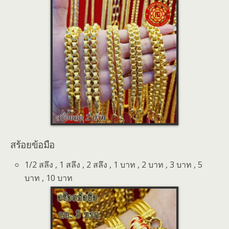
สร้อยข้อมือ
1/2 สลึง , 1 สลึง , 2 สลึง , 1 บาท , 2 บาท , 3 บาท , 5
บาท , 10 บาท