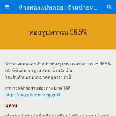
ห้างทองแม่พลอย : จำหน่ายทองรูปพรรณ ทองแท่ง จากเยาวราช รับเลี่ยมกรอบพระกันน้ำ
ทองรูปพรรณ 96.5%
ห้างทองแม่พลอย จำหน่ายทองรูปพรรณจากเยาวราช 96.5%
เปอร์เซ็นต์มาตรฐาน สคบ. น้ำหนักเต็ม
โดยสินค้าแบ่งเป็นหมวดหมู่ต่างๆ ดังนี้
สามารถติดต่อผ่านช่องทาง Line ได้ที่
https://page.line.me/mpgold
แหวน