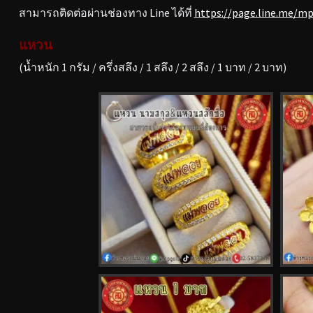
สามารถติดต่อผ่านช่องทาง Line ได้ที่
https://page.line.me/m
แหวน
(น้ำหนัก 1 กรัม / ครึ่งสลึง / 1 สลึง / 2 สลึง / 1 บาท / 2 บาท)