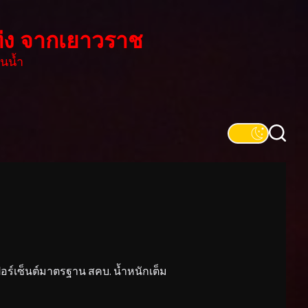
่ง จากเยาวราช
นน้ำ
์เซ็นต์มาตรฐาน สคบ. น้ำหนักเต็ม