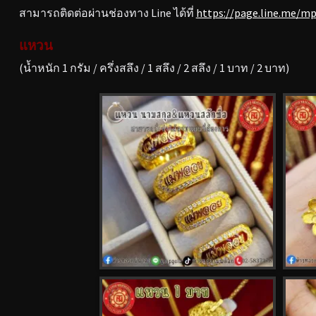
สามารถติดต่อผ่านช่องทาง Line ได้ที่
https://page.line.me/m
แหวน
(น้ำหนัก 1 กรัม / ครึ่งสลึง / 1 สลึง / 2 สลึง / 1 บาท / 2 บาท)