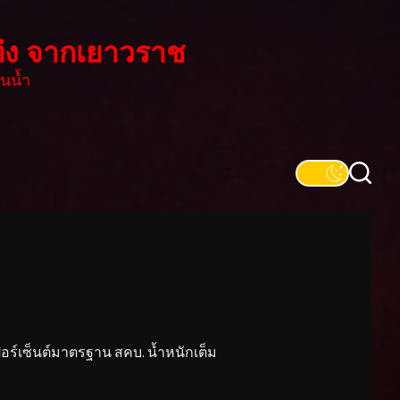
่ง จากเยาวราช
นน้ำ
์เซ็นต์มาตรฐาน สคบ. น้ำหนักเต็ม