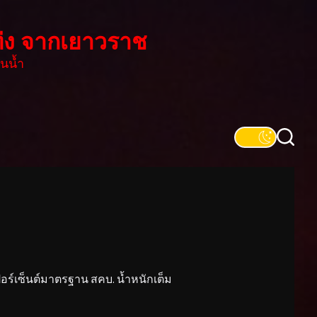
่ง จากเยาวราช
นน้ำ
์เซ็นต์มาตรฐาน สคบ. น้ำหนักเต็ม