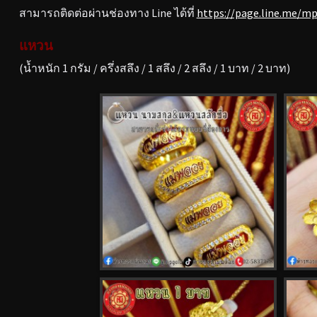
สามารถติดต่อผ่านช่องทาง Line ได้ที่
https://page.line.me/m
แหวน
(น้ำหนัก 1 กรัม / ครึ่งสลึง / 1 สลึง / 2 สลึง / 1 บาท / 2 บาท)