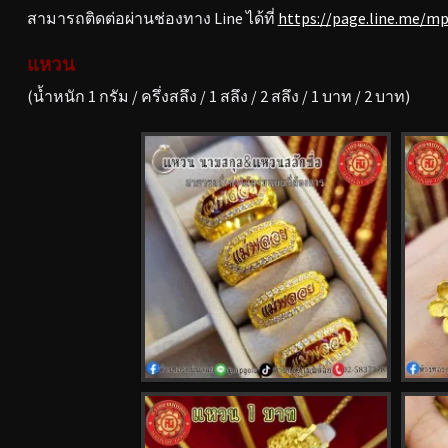
สามารถติดต่อผ่านช่องทาง Line ได้ที่
https://page.line.me/m
แหวน
(น้ำหนัก 1 กรัม / ครึ่งสลึง / 1 สลึง / 2 สลึง / 1 บาท / 2 บาท)