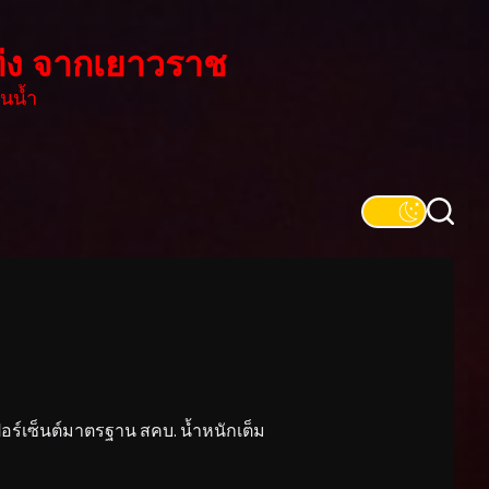
่ง จากเยาวราช
นน้ำ
์เซ็นต์มาตรฐาน สคบ. น้ำหนักเต็ม