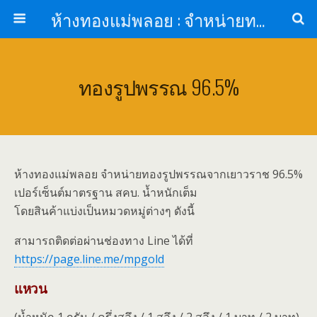
ห้างทองแม่พลอย : จำหน่ายทองรูปพรรณ ทองแท่ง จากเยาวราช รับเลี่ยมกรอบพระกันน้ำ
ทองรูปพรรณ 96.5%
ห้างทองแม่พลอย จำหน่ายทองรูปพรรณจากเยาวราช 96.5%
เปอร์เซ็นต์มาตรฐาน สคบ. น้ำหนักเต็ม
โดยสินค้าแบ่งเป็นหมวดหมู่ต่างๆ ดังนี้
สามารถติดต่อผ่านช่องทาง Line ได้ที่
https://page.line.me/mpgold
แหวน