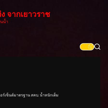
่ง จากเยาวราช
นน้ำ
์เซ็นต์มาตรฐาน สคบ. น้ำหนักเต็ม