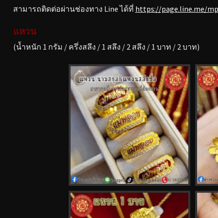
สามารถติดต่อผ่านช่องทาง Line ได้ที่
https://page.line.me/m
แหวน
(น้ำหนัก 1 กรัม / ครึ่งสลึง / 1 สลึง / 2 สลึง / 1 บาท / 2 บาท)