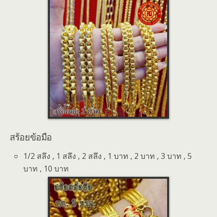
สร้อยข้อมือ
1/2 สลึง , 1 สลึง , 2 สลึง , 1 บาท , 2 บาท , 3 บาท , 5
บาท , 10 บาท