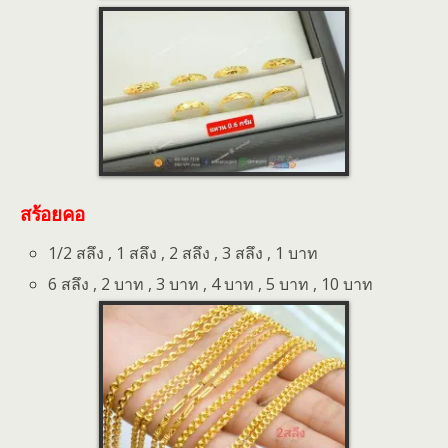
สร้อยคอ
1/2 สลึง , 1 สลึง , 2 สลึง , 3 สลึง , 1 บาท
6 สลึง , 2 บาท , 3 บาท , 4 บาท , 5 บาท , 10 บาท