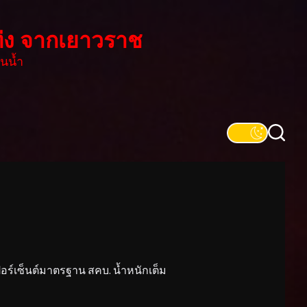
่ง จากเยาวราช
นน้ำ
์เซ็นต์มาตรฐาน สคบ. น้ำหนักเต็ม