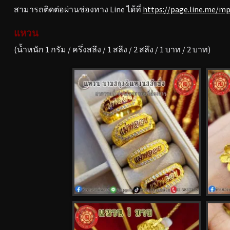
สามารถติดต่อผ่านช่องทาง Line ได้ที่
https://page.line.me/m
แหวน
(น้ำหนัก 1 กรัม / ครึ่งสลึง / 1 สลึง / 2 สลึง / 1 บาท / 2 บาท)