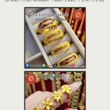
(น้ำหนัก 1 กรัม / ครึ่งสลึง / 1 สลึง / 2 สลึง / 1 บาท / 2 บาท)