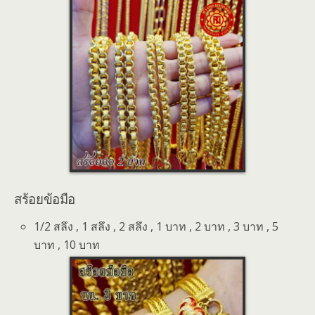
สร้อยข้อมือ
1/2 สลึง , 1 สลึง , 2 สลึง , 1 บาท , 2 บาท , 3 บาท , 5
บาท , 10 บาท