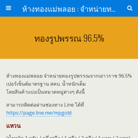
ห้างทองแม่พลอย : จำหน่ายทองรูปพรรณ ทองแท่ง จากเยาวราช รับเลี่ยมกรอบพระกันน้ำ
ทองรูปพรรณ 96.5%
ห้างทองแม่พลอย จำหน่ายทองรูปพรรณจากเยาวราช 96.5%
เปอร์เซ็นต์มาตรฐาน สคบ. น้ำหนักเต็ม
โดยสินค้าแบ่งเป็นหมวดหมู่ต่างๆ ดังนี้
สามารถติดต่อผ่านช่องทาง Line ได้ที่
https://page.line.me/mpgold
แหวน