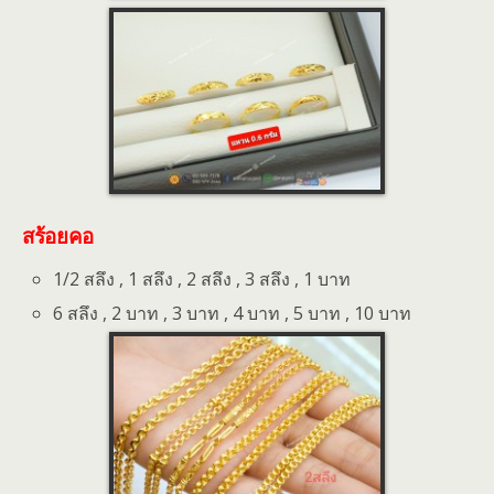
สร้อยคอ
1/2 สลึง , 1 สลึง , 2 สลึง , 3 สลึง , 1 บาท
6 สลึง , 2 บาท , 3 บาท , 4 บาท , 5 บาท , 10 บาท