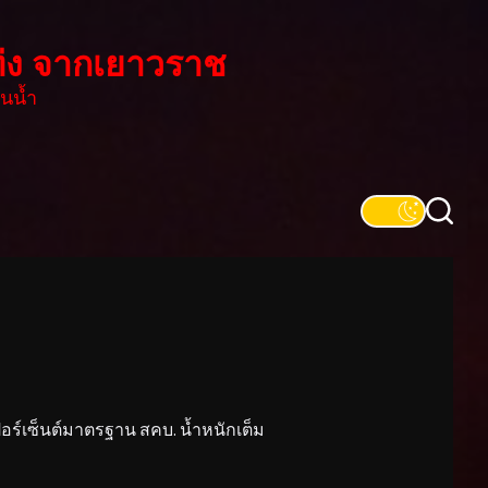
่ง จากเยาวราช
นน้ำ
์เซ็นต์มาตรฐาน สคบ. น้ำหนักเต็ม