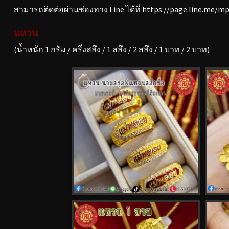
สามารถติดต่อผ่านช่องทาง Line ได้ที่
https://page.line.me/m
แหวน
(น้ำหนัก 1 กรัม / ครึ่งสลึง / 1 สลึง / 2 สลึง / 1 บาท / 2 บาท)