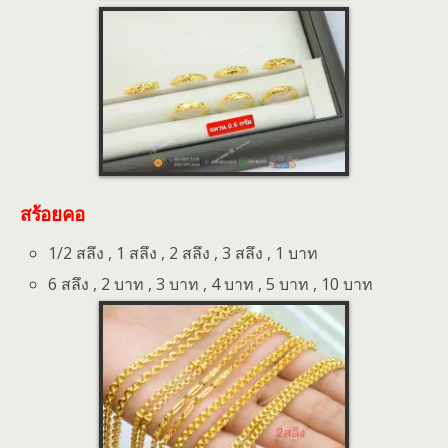
สร้อยคอ
1/2 สลึง , 1 สลึง , 2 สลึง , 3 สลึง , 1 บาท
6 สลึง , 2 บาท , 3 บาท , 4 บาท , 5 บาท , 10 บาท