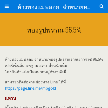
ห้างทองแม่พลอย : จำหน่ายทองรูปพรรณ ทองแท่ง จากเยาวราช รับเลี่ยมกรอบพระกันน้ำ
ทองรูปพรรณ 96.5%
ห้างทองแม่พลอย จำหน่ายทองรูปพรรณจากเยาวราช 96.5%
เปอร์เซ็นต์มาตรฐาน สคบ. น้ำหนักเต็ม
โดยสินค้าแบ่งเป็นหมวดหมู่ต่างๆ ดังนี้
สามารถติดต่อผ่านช่องทาง Line ได้ที่
https://page.line.me/mpgold
แหวน