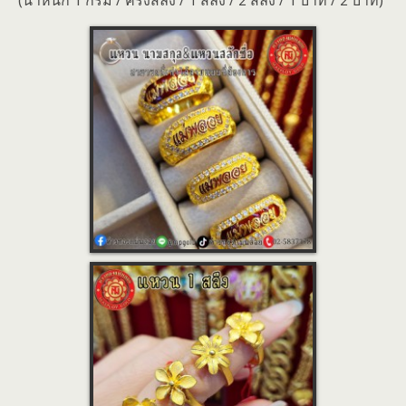
(น้ำหนัก 1 กรัม / ครึ่งสลึง / 1 สลึง / 2 สลึง / 1 บาท / 2 บาท)