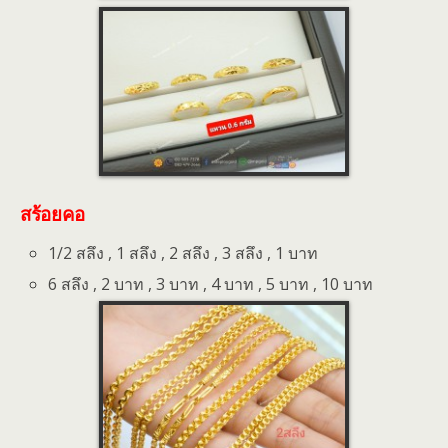
สร้อยคอ
1/2 สลึง , 1 สลึง , 2 สลึง , 3 สลึง , 1 บาท
6 สลึง , 2 บาท , 3 บาท , 4 บาท , 5 บาท , 10 บาท