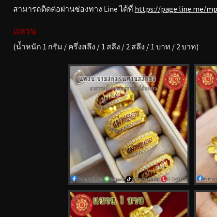
สามารถติดต่อผ่านช่องทาง Line ได้ที่
https://page.line.me/m
แหวน
(น้ำหนัก 1 กรัม / ครึ่งสลึง / 1 สลึง / 2 สลึง / 1 บาท / 2 บาท)