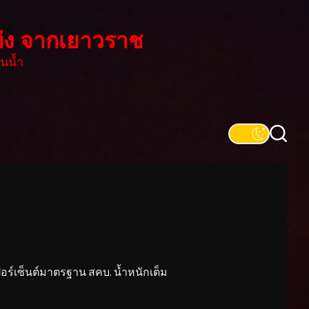
่ง จากเยาวราช
นน้ำ
์เซ็นต์มาตรฐาน สคบ. น้ำหนักเต็ม